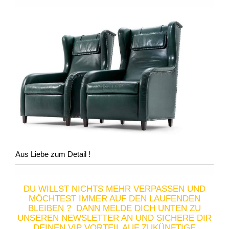
Aus Liebe zum Detail !
DU WILLST NICHTS MEHR VERPASSEN UND
MÖCHTEST IMMER AUF DEN LAUFENDEN
BLEIBEN ? DANN MELDE DICH UNTEN ZU
UNSEREN NEWSLETTER AN UND SICHERE DIR
DEINEN VIP VORTEIL AUF ZUKÜNFTIGE