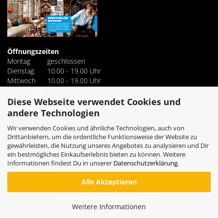
Öffnungszeiten
Montag
geschlossen
Dienstag
10.00 - 19.00 Uhr
Mittwoch
10.00 - 19.00 Uhr
Donnerstag
10.00 - 19.00 Uhr
Freitag
10.00 - 19.00 Uhr
Diese Webseite verwendet Cookies und
Samstag
10.00 - 18.00 Uhr
andere Technologien
Wir verwenden Cookies und ähnliche Technologien, auch von
+49 7621 4221160
Tel.
Drittanbietern, um die ordentliche Funktionsweise der Website zu
+49 7621 4221161
Fax.
gewährleisten, die Nutzung unseres Angebotes zu analysieren und Dir
ein bestmögliches Einkaufserlebnis bieten zu können. Weitere
Informationen findest Du in unserer
Datenschutzerklärung
.
Vertrag widerrufen
Alle Akzeptieren
Webshop
by Gambio.de © 2026
Weitere Informationen