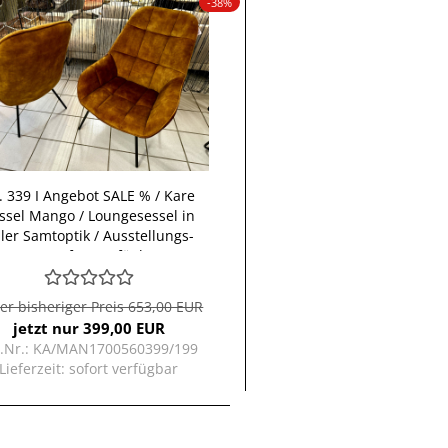
-38%
. 339 I An­ge­bot SALE % / Kare
s­sel Mango / Loun­ge­ses­sel in
ler Samt­op­tik / Aus­stel­lungs­
wa­re so­fort ver­füg­bar
er bisheriger Preis 653,00 EUR
jetzt nur 399,00 EUR
t.Nr.: KA/MAN1700560399/199
Lieferzeit:
sofort verfügbar