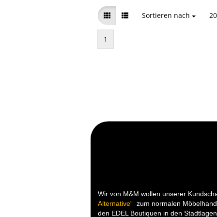
Sortieren nach
Sortieren nach
20
pr
1
Wir von M&M wollen unserer Kundsch
Alternative“
zum normalen Möbelhande
den EDEL Boutiquen in den Stadtlagen 