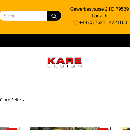
Gewerbestrasse 2 I D 79539
Suche...
Lörrach
+49 (0) 7621 - 4221160
kontakt@marken-und-
moebel.de
0 pro Seite
o Seite