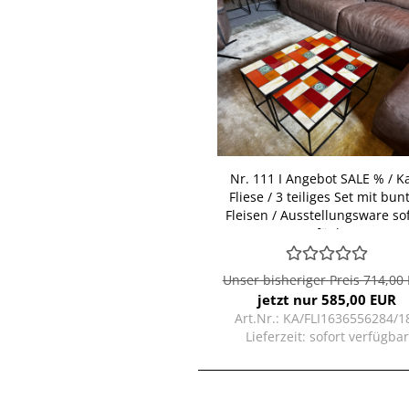
Nr. 111 I An­ge­bot SALE % / K
Flie­se / 3 tei­li­ges Set mit bun
Flei­sen / Aus­stel­lungs­wa­re so­
ver­füg­bar
Unser bisheriger Preis 714,00
jetzt nur 585,00 EUR
Art.Nr.: KA/FLI1636556284/1
Lieferzeit:
sofort verfügbar