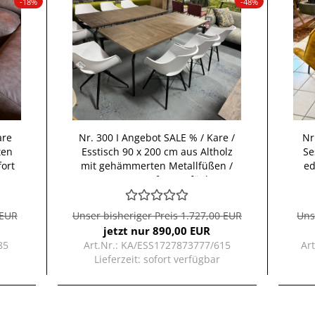
-18%
-48%
are
Nr. 300 I An­ge­bot SALE % / Kare /
Nr
­ten
Ess­tisch 90 x 200 cm aus Alt­holz
Se
fort
mit ge­häm­mer­ten Me­tall­fü­ßen /
ed
La­ger­wa­re so­fort ver­füg­bar
 EUR
Unser bisheriger Preis 1.727,00 EUR
Uns
jetzt nur 890,00 EUR
85
Art.Nr.: KA/ESS1727873777/615
Ar
Lieferzeit:
sofort verfügbar