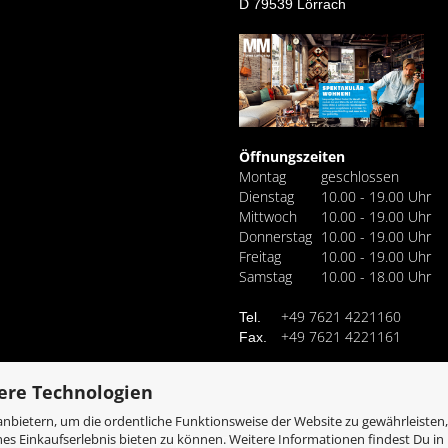
D 79539 Lörrach
Öffnungszeiten
Montag
geschlossen
Dienstag
10.00 - 19.00 Uhr
Mittwoch
10.00 - 19.00 Uhr
Donnerstag
10.00 - 19.00 Uhr
Freitag
10.00 - 19.00 Uhr
Samstag
10.00 - 18.00 Uhr
+49 7621 4221160
Tel.
+49 7621 4221161
Fax.
ere Technologien
nbietern, um die ordentliche Funktionsweise der Website zu gewährleisten,
es Einkaufserlebnis bieten zu können. Weitere Informationen findest Du in
Webshop
by Gambio.de © 2026