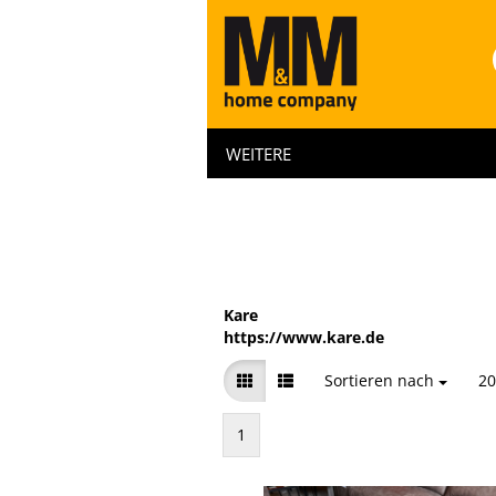
WEITERE
Kare
https://www.kare.de
Sortieren nach
Sortieren nach
20
pr
1