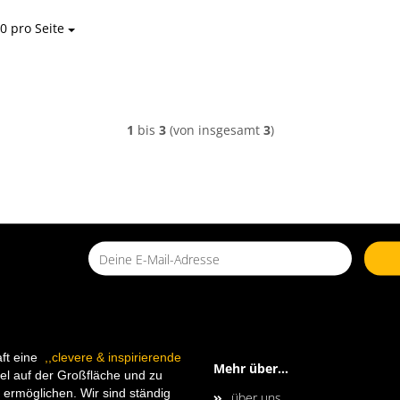
0 pro Seite
o Seite
1
bis
3
(von insgesamt
3
)
aft eine
,,clevere & inspirierende
Mehr über...
l auf der Großfläche und zu
ermöglichen. Wir sind ständig
über uns