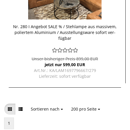
Nr. 280 I An­ge­bot SALE % / Steh­lam­pe aus mas­si­vem,
po­lier­tem Alu­mi­ni­um / Aus­stel­lungs­wa­re so­fort ver­
füg­bar
Unser bisheriger Preis 899,00 EUR
jetzt nur 599,00 EUR
Art.Nr.: KA/LAM1697796667/279
Lieferzeit:
sofort verfügbar
Sortieren nach
Sortieren nach
200 pro Seite
pro Seite
1