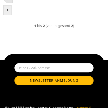
1
1
bis
2
(von insgesamt
2
)
Wir von M&M wollen unserer Kundschaft eine
,,clevere &