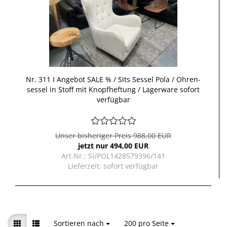
Nr. 311 I An­ge­bot SALE % / Sits Ses­sel Pola / Oh­ren­
ses­sel in Stoff mit Knopf­hef­tung / La­ger­wa­re so­fort
ver­füg­bar
Unser bisheriger Preis 988,00 EUR
jetzt nur 494,00 EUR
Art.Nr.: SI/POL1428579396/141
Lieferzeit:
sofort verfügbar
Sortieren nach
Sortieren nach
200 pro Seite
pro Seite