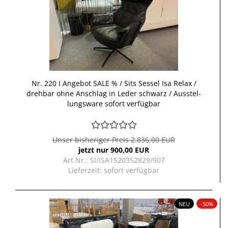
Nr. 220 I An­ge­bot SALE % / Sits Ses­sel Isa Relax /
dreh­bar ohne An­schlag in Leder schwarz / Aus­stel­
lungs­wa­re so­fort ver­füg­bar
Unser bisheriger Preis 2.836,00 EUR
jetzt nur 900,00 EUR
Art.Nr.: SI/ISA1520352829/907
Lieferzeit:
sofort verfügbar
NEU
-50%