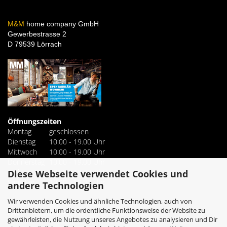
M&M
home company GmbH
Gewerbestrasse 2
D 79539 Lörrach
Öffnungszeiten
Montag
geschlossen
Dienstag
10.00 - 19.00 Uhr
Mittwoch
10.00 - 19.00 Uhr
Donnerstag
10.00 - 19.00 Uhr
Freitag
10.00 - 19.00 Uhr
Diese Webseite verwendet Cookies und
Samstag
10.00 - 18.00 Uhr
andere Technologien
Wir verwenden Cookies und ähnliche Technologien, auch von
+49 7621 4221160
Tel.
Drittanbietern, um die ordentliche Funktionsweise der Website zu
+49 7621 4221161
Fax.
gewährleisten, die Nutzung unseres Angebotes zu analysieren und Dir