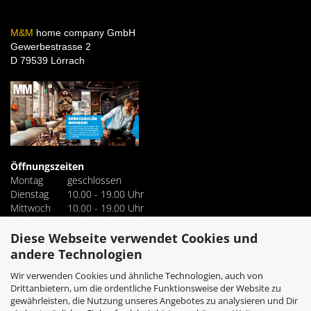
M&M
home company GmbH
Gewerbestrasse 2
D 79539 Lörrach
Öffnungszeiten
Montag
geschlossen
Dienstag
10.00 - 19.00 Uhr
Mittwoch
10.00 - 19.00 Uhr
Donnerstag
10.00 - 19.00 Uhr
Freitag
10.00 - 19.00 Uhr
Diese Webseite verwendet Cookies und
Samstag
10.00 - 18.00 Uhr
andere Technologien
Wir verwenden Cookies und ähnliche Technologien, auch von
+49 7621 4221160
Tel.
Drittanbietern, um die ordentliche Funktionsweise der Website zu
+49 7621 4221161
Fax.
gewährleisten, die Nutzung unseres Angebotes zu analysieren und Dir