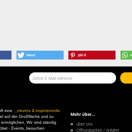
tweet
pin it
t
aft eine
,,clevere & inspirierende
Mehr über...
l auf der Großfläche und zu
ermöglichen. Wir sind ständig
über uns
bel - Events, besuchen
Öffnungzeiten / Anfahrt