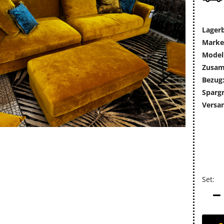
Lager
Marke
Modell
Zusam
Bezug
Sparg
Versa
Set:
Set