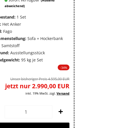
(Ausland
abweichend)
bestand:
1
Set
:
Het Anker
:
Fago
menstellung:
Sofa + Hockerbank
:
Samtstoff
rund:
Ausstellungsstück
ndgewicht:
95
kg je Set
-34%
Unser bisheriger Preis 4.595,00 EUR
jetzt nur 2.990,00 EUR
inkl. 19% MwSt. zzgl.
Versand