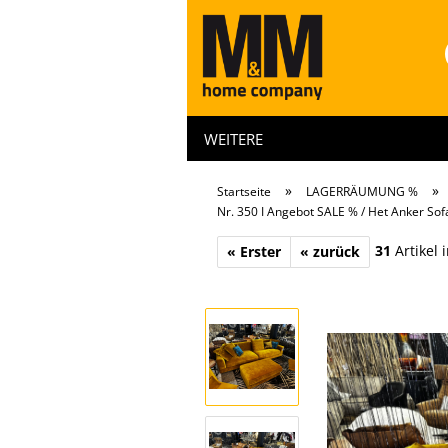
WEITERE
»
»
Startseite
LAGERRÄUMUNG %
Nr. 350 I Angebot SALE % / Het Anker Sof
31
Artikel 
« Erster
« zurück