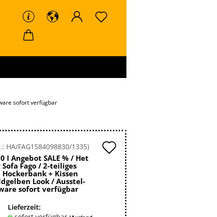
ware sofort verfügbar
Auf
.:
HA/FAG1584098830/1335
)
0 I An­ge­bot SALE % / Het
den
Sofa Fago / 2-​teiliges
 Ho­cker­bank + Kis­sen
Merkzettel
d­gel­ben Look / Aus­stel­
wa­re so­fort ver­füg­bar
Lieferzeit:
sofort verfügbar