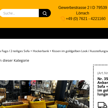
Gewerbestrasse 2 I D 79539
Suche...
Lörrach
+49 (0) 7621 - 4221160
kontakt@marken-und-
moebel.de
a Fago / 2-teiliges Sofa + Hockerbank + Kissen im goldgelben Look / Ausstellungs
in dieser Kategorie
(Art.Nr
Nr. 35
Anker 
Sofa +
im gol
lungs­