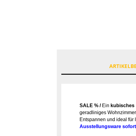
ARTIKELB
SALE % /
Ein
kubisches S
geradliniges Wohnzimmer 
Entspannen
und ideal für
Ausstellungsw
are sofor