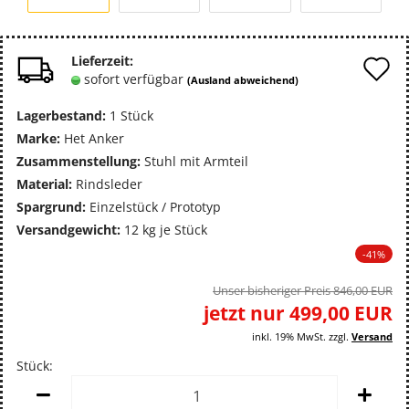
A
Lieferzeit:
sofort verfügbar
(Ausland abweichend)
d
Lagerbestand:
1
Stück
M
Marke:
Het Anker
Zusammenstellung:
Stuhl mit Armteil
Material:
Rindsleder
Spargrund:
Einzelstück / Prototyp
Versandgewicht:
12
kg je Stück
-41%
Unser bisheriger Preis 846,00 EUR
jetzt nur 499,00 EUR
inkl. 19% MwSt. zzgl.
Versand
Stück:
Stück