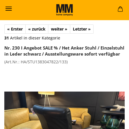
« Erster
« zurück
weiter »
Letzter »
31
Artikel in dieser Kategorie
Nr. 230 I An­ge­bot SALE % / Het Anker Stuhl / Ein­zel­stuhl
in Leder schwarz / Aus­stel­lungs­wa­re so­fort ver­füg­bar
(Art.Nr.:
HA/STU1383047822/133
)