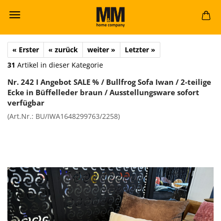
« Erster
« zurück
weiter »
Letzter »
31
Artikel in dieser Kategorie
Nr. 242 I An­ge­bot SALE % / Bull­frog Sofa Iwan / 2-​teilige
Ecke in Büf­fel­le­der braun / Aus­stel­lungs­wa­re so­fort
ver­füg­bar
(Art.Nr.:
BU/IWA1648299763/2258
)