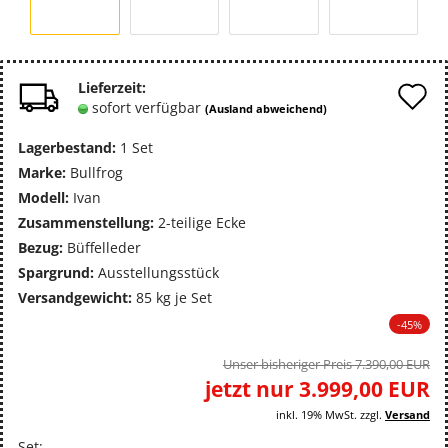
A
Lieferzeit:
sofort verfügbar
(Ausland abweichend)
d
Lagerbestand:
1
Set
M
Marke:
Bullfrog
Modell:
Ivan
Zusammenstellung:
2-teilige Ecke
Bezug:
Büffelleder
Spargrund:
Ausstellungsstück
Versandgewicht:
85
kg je Set
-45%
Unser bisheriger Preis 7.390,00 EUR
jetzt nur 3.999,00 EUR
inkl. 19% MwSt. zzgl.
Versand
Set: