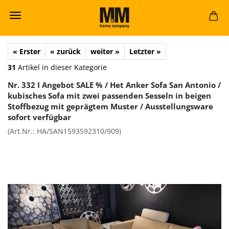
« Erster
« zurück
weiter »
Letzter »
31
Artikel in dieser Kategorie
Nr. 332 I An­ge­bot SALE % / Het Anker Sofa San An­to­nio /
ku­bi­sches Sofa mit zwei pas­sen­den Ses­seln in bei­gen
Stoff­be­zug mit ge­präg­tem Mus­ter / Aus­stel­lungs­wa­re
so­fort ver­füg­bar
(Art.Nr.:
HA/SAN1593592310/909
)