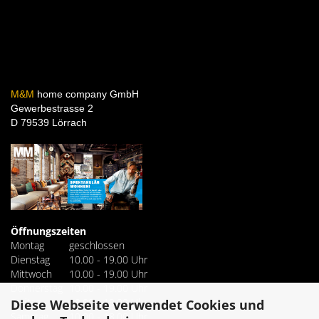
M&M
home company GmbH
Gewerbestrasse 2
D 79539 Lörrach
Öffnungszeiten
Montag
geschlossen
Dienstag
10.00 - 19.00 Uhr
Mittwoch
10.00 - 19.00 Uhr
Donnerstag
10.00 - 19.00 Uhr
Freitag
10.00 - 19.00 Uhr
Diese Webseite verwendet Cookies und
Samstag
10.00 - 18.00 Uhr