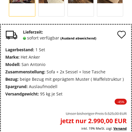
A
Lieferzeit:
sofort verfügbar
(Ausland abweichend)
d
Lagerbestand:
1
Set
M
Marke:
Het Anker
Modell:
San Antonio
Zusammenstellung:
Sofa + 2x Sessel + lose Tasche
Bezug:
beige Bezug mit geprägtem Muster ( Waffelstruktur )
Spargrund:
Auslaufmodell
Versandgewicht:
95
kg je Set
-45%
Unser bisheriger Preis 5.525,00 EUR
jetzt nur 2.990,00 EUR
inkl. 19% MwSt. zzgl.
Versand